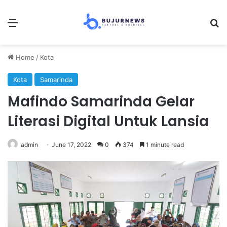
Menu
S
Home
/
Kota
Kota
Samarinda
Mafindo Samarinda Gelar
Literasi Digital Untuk Lansia
admin
June 17, 2022
0
374
1 minute read