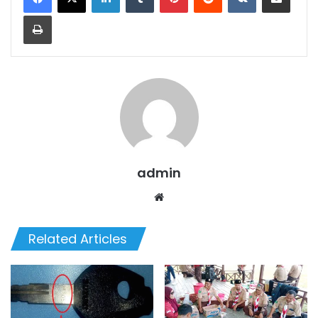
Print
admin
We
bsi
te
Related Articles