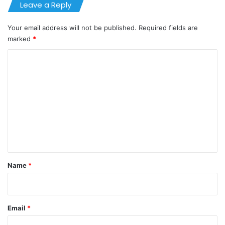
Leave a Reply
Your email address will not be published.
Required fields are
marked
*
C
o
m
m
e
n
t
*
Name
*
Email
*