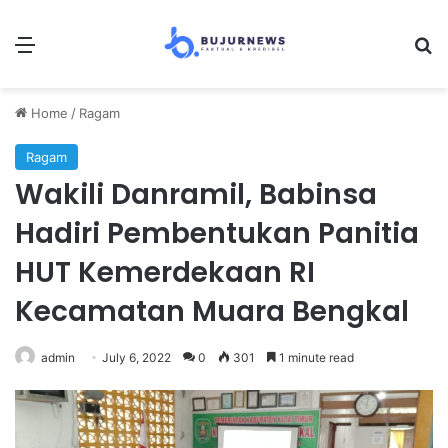
Menu
S
Home
/
Ragam
Ragam
Wakili Danramil, Babinsa
Hadiri Pembentukan Panitia
HUT Kemerdekaan RI
Kecamatan Muara Bengkal
admin
July 6, 2022
0
301
1 minute read