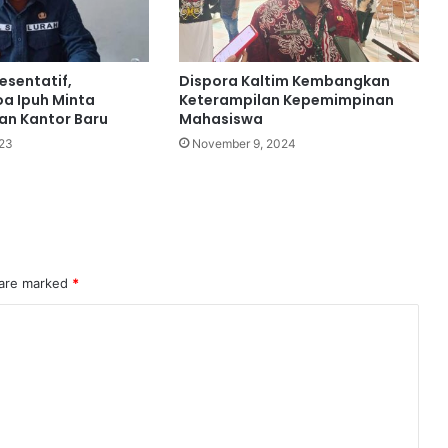
esentatif,
Dispora Kaltim Kembangkan
oa Ipuh Minta
Keterampilan Kepemimpinan
n Kantor Baru
Mahasiswa
023
November 9, 2024
 are marked
*