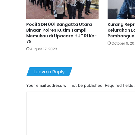
Pocil SDN 001 Sangatta Utara
Kurang Repr
Binaan Polres Kutim Tampil
Kelurahan L
Memukau di Upacara HUT RI Ke-
Pembanguna
78
October 9, 2
August 17, 2023
Leave a Reply
Your email address will not be published.
Required fields
C
o
m
m
e