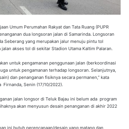
rjaan Umum Perumahan Rakyat dan Tata Ruang (PUPR
enanganan dua longsoran jalan di Samarinda. Longsoran
da Seberang yang merupakan jalur menuju pintu tol
alan akses tol di sekitar Stadion Utama Kaltim Palaran.
dakan untuk pengamanan penggunaan jalan (berkoordinasi
juga untuk pengamanan terhadap longsoran. Selanjutnya,
ain) dan penanganan fisiknya secara permanen,” kata
 Firnanda, Senin (17/10/2022).
anan jalan longsor di Teluk Bajau ini belum ada program
ihaknya akan menyusun desain penanganan di akhir 2022
an ini butuh perencanaan/desain yang matang dan