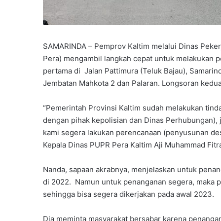
SAMARINDA – Pemprov Kaltim melalui Dinas Peke
Pera) mengambil langkah cepat untuk melakukan p
pertama di Jalan Pattimura (Teluk Bajau), Samarin
Jembatan Mahkota 2 dan Palaran. Longsoran kedua j
“Pemerintah Provinsi Kaltim sudah melakukan tin
dengan pihak kepolisian dan Dinas Perhubungan), 
kami segera lakukan perencanaan (penyusunan des
Kepala Dinas PUPR Pera Kaltim Aji Muhammad Fitra
Nanda, sapaan akrabnya, menjelaskan untuk penang
di 2022. Namun untuk penanganan segera, maka p
sehingga bisa segera dikerjakan pada awal 2023.
Dia meminta masyarakat bersabar karena penangan