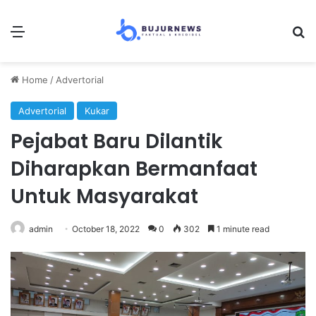
Menu
S
Home
/
Advertorial
Advertorial
Kukar
Pejabat Baru Dilantik
Diharapkan Bermanfaat
Untuk Masyarakat
admin
October 18, 2022
0
302
1 minute read