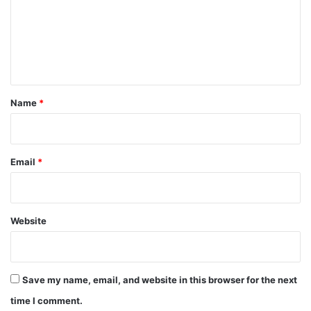
m
e
n
t
*
Name
*
Email
*
Website
Save my name, email, and website in this browser for the next
time I comment.