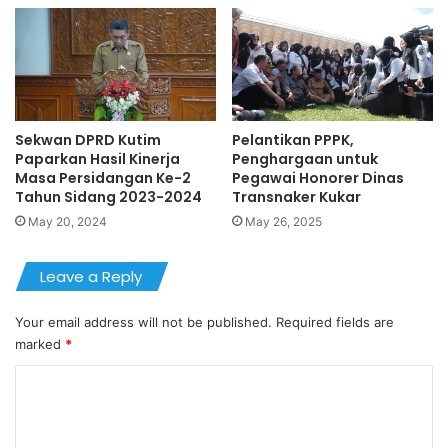
Sekwan DPRD Kutim
Pelantikan PPPK,
Paparkan Hasil Kinerja
Penghargaan untuk
Masa Persidangan Ke-2
Pegawai Honorer Dinas
Tahun Sidang 2023-2024
Transnaker Kukar
May 20, 2024
May 26, 2025
Leave a Reply
Your email address will not be published.
Required fields are
marked
*
C
o
m