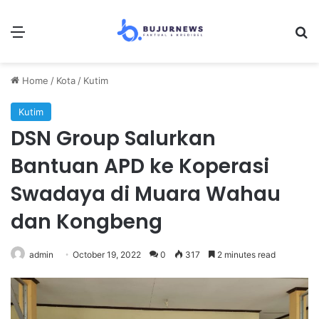
Menu
S
Home
/
Kota
/
Kutim
Kutim
DSN Group Salurkan
Bantuan APD ke Koperasi
Swadaya di Muara Wahau
dan Kongbeng
admin
October 19, 2022
0
317
2 minutes read