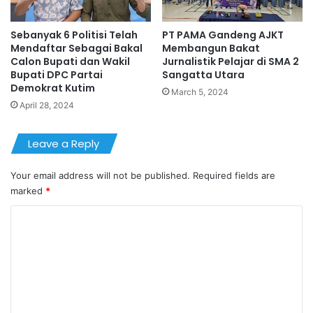
Sebanyak 6 Politisi Telah
PT PAMA Gandeng AJKT
Mendaftar Sebagai Bakal
Membangun Bakat
Calon Bupati dan Wakil
Jurnalistik Pelajar di SMA 2
Bupati DPC Partai
Sangatta Utara
Demokrat Kutim
March 5, 2024
April 28, 2024
Leave a Reply
Your email address will not be published.
Required fields are
marked
*
C
o
m
m
e