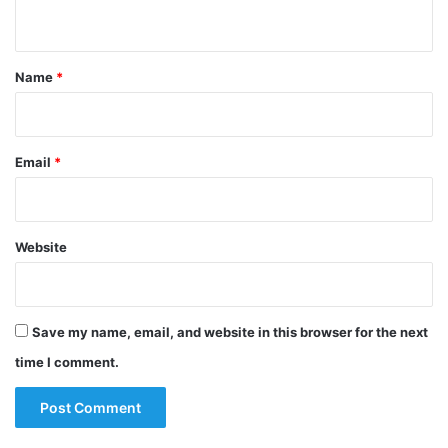
n
t
*
Name
*
Email
*
Website
Save my name, email, and website in this browser for the next
time I comment.