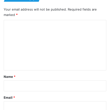
Your email address will not be published.
Required fields are
marked
*
C
o
m
m
e
n
t
*
Name
*
Email
*