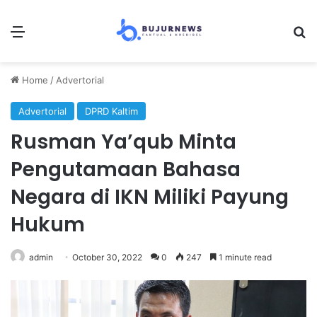
Menu
S
Home
/
Advertorial
Advertorial
DPRD Kaltim
Rusman Ya’qub Minta
Pengutamaan Bahasa
Negara di IKN Miliki Payung
Hukum
admin
October 30, 2022
0
247
1 minute read