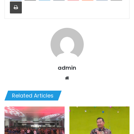
Print
admin
We
bsi
te
Related Articles