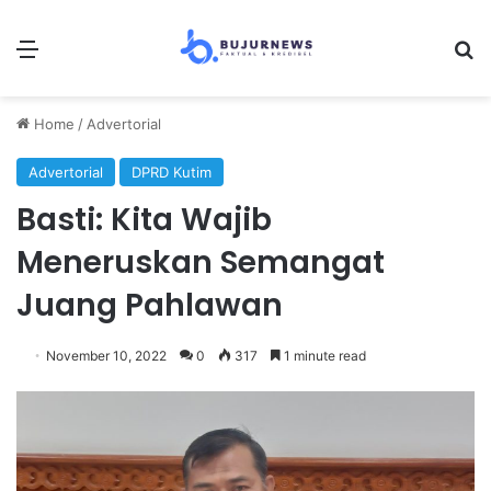
Menu
S
Home
/
Advertorial
Advertorial
DPRD Kutim
Basti: Kita Wajib
Meneruskan Semangat
Juang Pahlawan
November 10, 2022
0
317
1 minute read