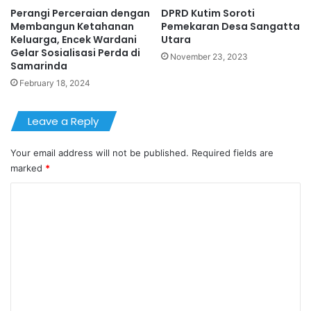
Perangi Perceraian dengan
DPRD Kutim Soroti
Membangun Ketahanan
Pemekaran Desa Sangatta
Keluarga, Encek Wardani
Utara
Gelar Sosialisasi Perda di
November 23, 2023
Samarinda
February 18, 2024
Leave a Reply
Your email address will not be published.
Required fields are
marked
*
C
o
m
m
e
n