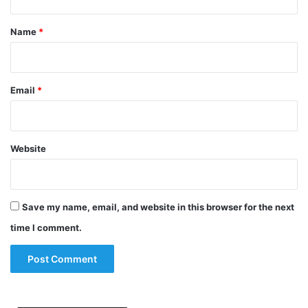
t
*
Name
*
Email
*
Website
Save my name, email, and website in this browser for the next
time I comment.