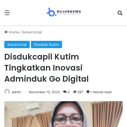
Menu
S
Home
/
Advertorial
Advertorial
Pemkab Kutim
Disdukcapil Kutim
Tingkatkan Inovasi
Adminduk Go Digital
admin
November 15, 2022
0
287
1 minute read