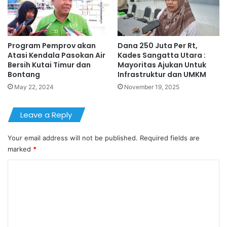
Program Pemprov akan
Dana 250 Juta Per Rt,
Atasi Kendala Pasokan Air
Kades Sangatta Utara :
Bersih Kutai Timur dan
Mayoritas Ajukan Untuk
Bontang
Infrastruktur dan UMKM
May 22, 2024
November 19, 2025
Leave a Reply
Your email address will not be published.
Required fields are
marked
*
C
o
m
m