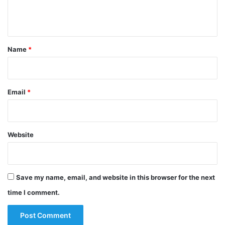
e
n
t
*
Name
*
Email
*
Website
Save my name, email, and website in this browser for the next
time I comment.