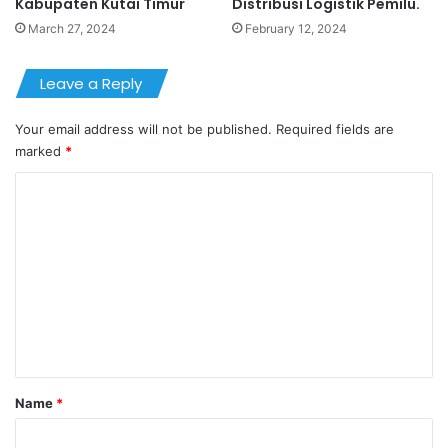
Kabupaten Kutai Timur
Distribusi Logistik Pemilu.
March 27, 2024
February 12, 2024
Leave a Reply
Your email address will not be published.
Required fields are
marked
*
C
o
m
m
e
n
t
*
Name
*