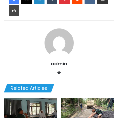
Print
admin
We
bsi
te
Related Articles