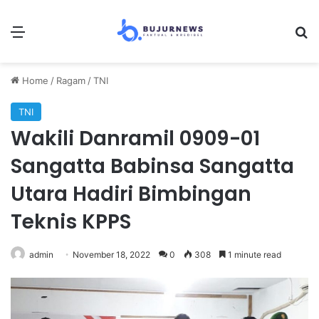
Menu
S
Home
/
Ragam
/
TNI
TNI
Wakili Danramil 0909-01
Sangatta Babinsa Sangatta
Utara Hadiri Bimbingan
Teknis KPPS
admin
November 18, 2022
0
308
1 minute read