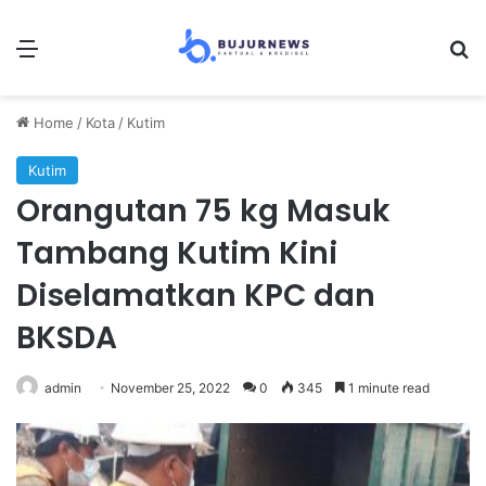
Menu
S
Home
/
Kota
/
Kutim
Kutim
Orangutan 75 kg Masuk
Tambang Kutim Kini
Diselamatkan KPC dan
BKSDA
admin
November 25, 2022
0
345
1 minute read