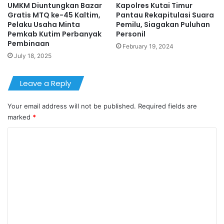
UMKM Diuntungkan Bazar
Kapolres Kutai Timur
Gratis MTQ ke-45 Kaltim,
Pantau Rekapitulasi Suara
Pelaku Usaha Minta
Pemilu, Siagakan Puluhan
Pemkab Kutim Perbanyak
Personil
Pembinaan
February 19, 2024
July 18, 2025
Leave a Reply
Your email address will not be published.
Required fields are
marked
*
C
o
m
m
e
n