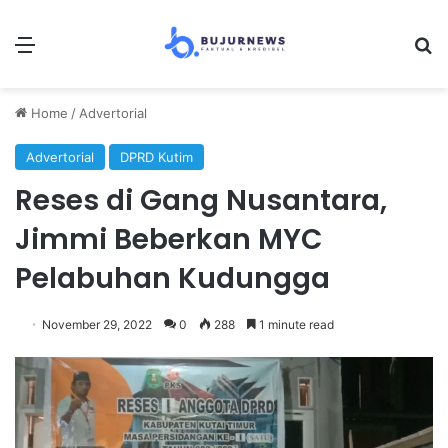
Menu
S
Home
/
Advertorial
Advertorial
DPRD Kutim
Reses di Gang Nusantara,
Jimmi Beberkan MYC
Pelabuhan Kudungga
November 29, 2022
0
288
1 minute read