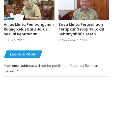
Anjas Minta Pembangunan
Basti Minta Perusahaan
Ruang Kelas Baru Harus
Terapkan Serap TK Lokal
Sesuai Kebutuhan
Sebanyak 80 Persen
July 5, 2023
November 1, 2022
Leave a Reply
Your email address will not be published.
Required fields are
marked
*
C
o
m
m
e