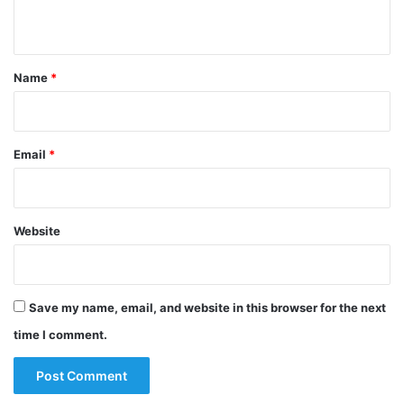
n
t
*
Name
*
Email
*
Website
Save my name, email, and website in this browser for the next
time I comment.