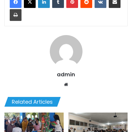
Print
admin
We
bsi
te
Related Articles