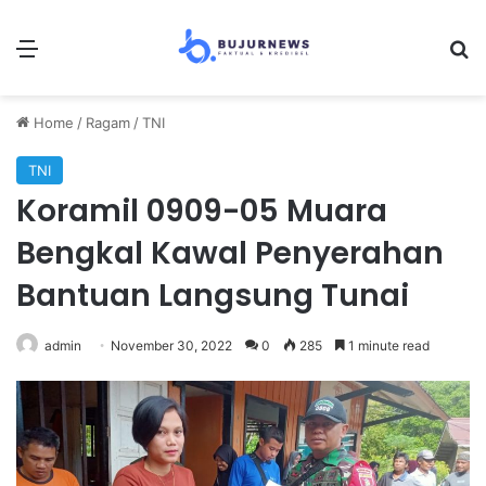
Menu
S
Home
/
Ragam
/
TNI
TNI
Koramil 0909-05 Muara
Bengkal Kawal Penyerahan
Bantuan Langsung Tunai
admin
November 30, 2022
0
285
1 minute read