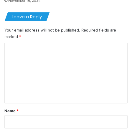
November 16, 2024
Leave a Reply
Your email address will not be published.
Required fields are
marked
*
C
o
m
m
e
n
t
*
Name
*