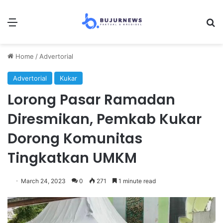
Menu
Se
Home
/
Advertorial
Advertorial
Kukar
Lorong Pasar Ramadan
Diresmikan, Pemkab Kukar
Dorong Komunitas
Tingkatkan UMKM
March 24, 2023
0
271
1 minute read