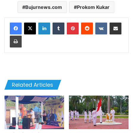
Bujurnews.com
Prokom Kukar
LinkedIn
Tumblr
Pinterest
Reddit
VKontakte
Share via Email
Print
Related Articles