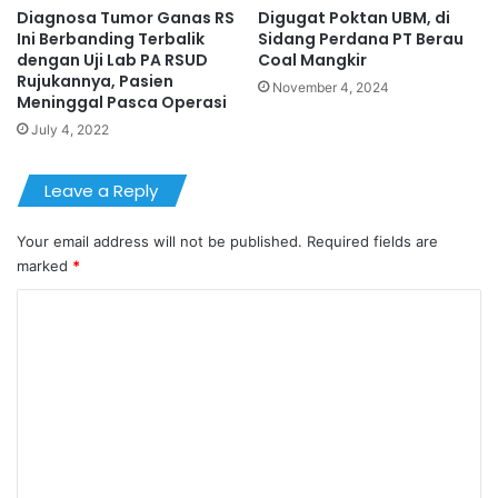
Diagnosa Tumor Ganas RS
Digugat Poktan UBM, di
Ini Berbanding Terbalik
Sidang Perdana PT Berau
dengan Uji Lab PA RSUD
Coal Mangkir
Rujukannya, Pasien
November 4, 2024
Meninggal Pasca Operasi
July 4, 2022
Leave a Reply
Your email address will not be published.
Required fields are
marked
*
C
o
m
m
e
n