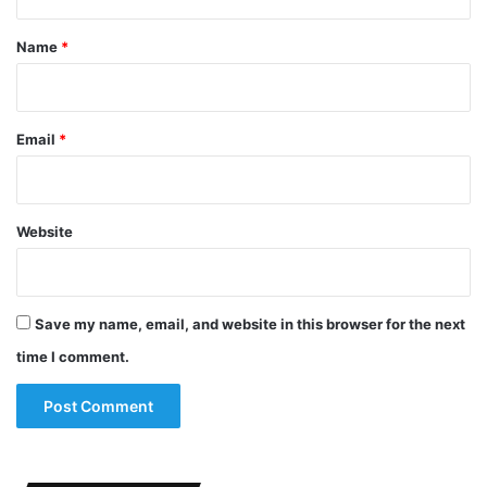
t
*
Name
*
Email
*
Website
Save my name, email, and website in this browser for the next
time I comment.