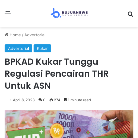
Menu
Se
Home
/
Advertorial
Advertorial
Kukar
BPKAD Kukar Tunggu
Regulasi Pencairan THR
Untuk ASN
April 8, 2023
0
274
1 minute read