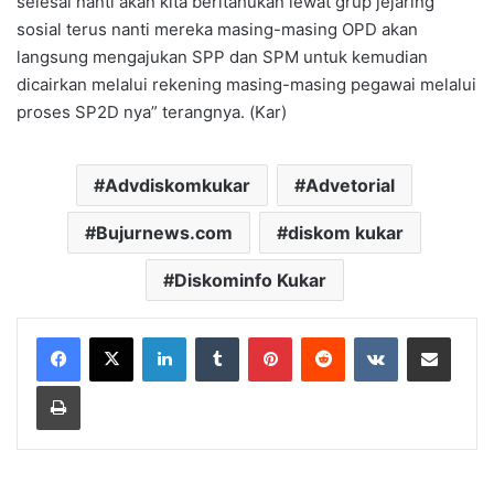
selesai nanti akan kita beritahukan lewat grup jejaring
sosial terus nanti mereka masing-masing OPD akan
langsung mengajukan SPP dan SPM untuk kemudian
dicairkan melalui rekening masing-masing pegawai melalui
proses SP2D nya” terangnya. (Kar)
Advdiskomkukar
Advetorial
Bujurnews.com
diskom kukar
Diskominfo Kukar
LinkedIn
Tumblr
Pinterest
Reddit
VKontakte
Share via Email
Print