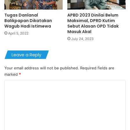
Tugas Danlanal
APBD 2023 Dinilai Belum
Balikpapan Dikatakan
Maksimal, DPRD Kutim
Wagub Hadi Istimewa
Sebut Alasan OPD Tidak
Masuk Akal
April 5, 2022
July 24, 2023
Leave a Reply
Your email address will not be published.
Required fields are
marked
*
C
o
m
m
e
n