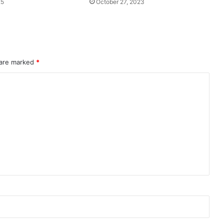
25
October 27, 2023
 are marked
*