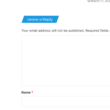
March 17, 20
Leave a Reply
Your email address will not be published.
Required fields
C
o
m
m
e
n
t
*
Name
*