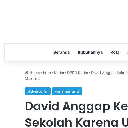
Beranda
Bubuhannya
Kota
Home
/
Kota
/
Kutim
/
DPRD Kutim
/
David Anggap Kekura
Maksimal
Advertorial
Parlementaria
David Anggap K
Sekolah Karena 