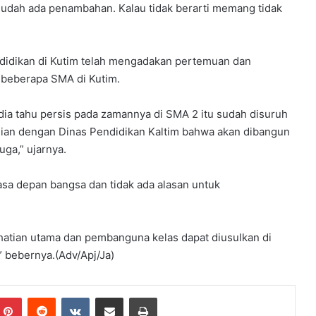
h sudah ada penambahan. Kalau tidak berarti memang tidak
idikan di Kutim telah mengadakan pertemuan dan
 beberapa SMA di Kutim.
dia tahu persis pada zamannya di SMA 2 itu sudah disuruh
jian dengan Dinas Pendidikan Kaltim bahwa akan dibangun
uga,” ujarnya.
asa depan bangsa dan tidak ada alasan untuk
hatian utama dan pembanguna kelas dapat diusulkan di
bebernya.(Adv/Apj/Ja)
mblr
Pinterest
Reddit
VKontakte
Share via Email
Print