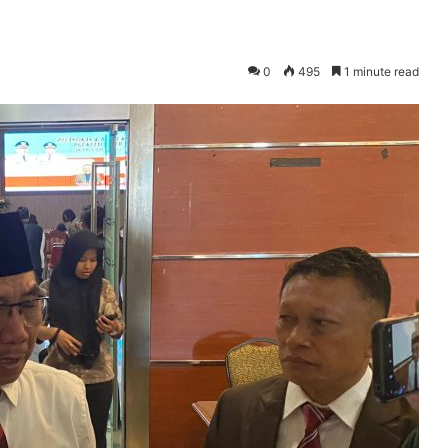
0
495
1 minute read