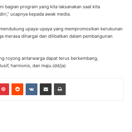
i bagian program yang kita laksanakan saat kita
iri,” ucapnya kepada awak media.
s mendukung upaya-upaya yang mempromosikan kerukunan
a merasa dihargai dan dilibatkan dalam pembangunan
g royong antarwarga dapat terus berkembang,
sif, harmonis, dan maju.(dd/ja)
mblr
Pinterest
Reddit
VKontakte
Share via Email
Print