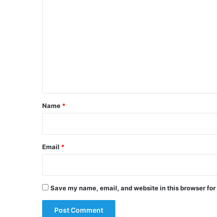
C
o
m
m
e
n
t
*
Name
*
Email
*
Save my name, email, and website in this browser for