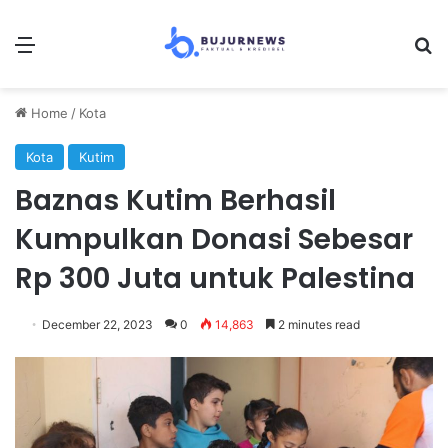
Menu
Se
Home
/
Kota
Kota
Kutim
Baznas Kutim Berhasil
Kumpulkan Donasi Sebesar
Rp 300 Juta untuk Palestina
December 22, 2023
0
14,863
2 minutes read