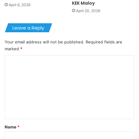
KEK Maloy
April 6, 2026
April 20, 2026
Leave a Reply
Your email address will not be published.
Required fields are
marked
*
C
o
m
m
e
n
t
*
Name
*