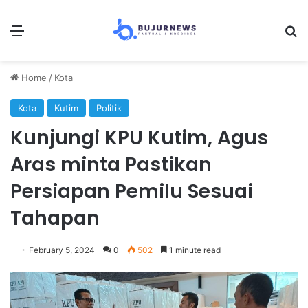
Menu
Se
Home
/
Kota
Kota
Kutim
Politik
Kunjungi KPU Kutim, Agus
Aras minta Pastikan
Persiapan Pemilu Sesuai
Tahapan
February 5, 2024
0
502
1 minute read