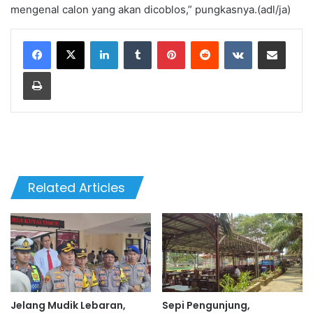
mengenal calon yang akan dicoblos,” pungkasnya.(adl/ja)
LinkedIn
Tumblr
Pinterest
Reddit
VKontakte
Share via Email
Print
Related Articles
Jelang Mudik Lebaran,
Sepi Pengunjung,