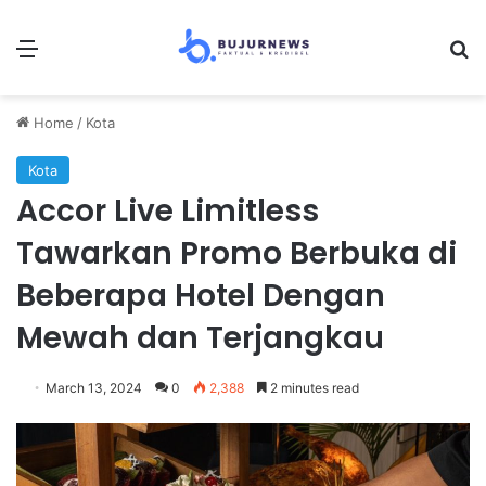
Menu
Se
Home
/
Kota
Kota
Accor Live Limitless
Tawarkan Promo Berbuka di
Beberapa Hotel Dengan
Mewah dan Terjangkau
March 13, 2024
0
2,388
2 minutes read