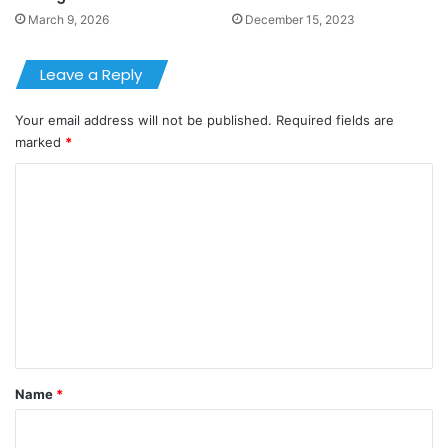
March 9, 2026
December 15, 2023
Leave a Reply
Your email address will not be published.
Required fields are
marked
*
C
o
m
m
e
n
t
*
Name
*