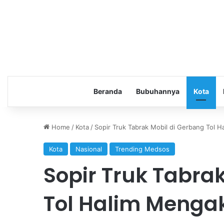
Beranda
Bubuhannya
Kota
Home
/
Kota
/
Sopir Truk Tabrak Mobil di Gerbang Tol H
Kota
Nasional
Trending Medsos
Sopir Truk Tabra
Tol Halim Mengak