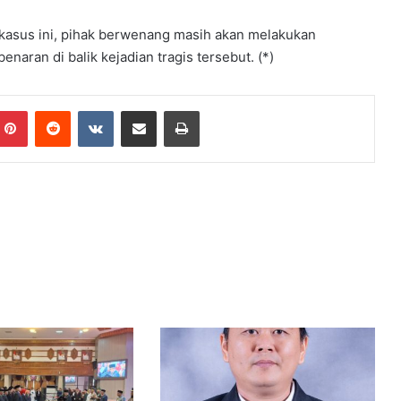
asus ini, pihak berwenang masih akan melakukan
naran di balik kejadian tragis tersebut. (*)
mblr
Pinterest
Reddit
VKontakte
Share via Email
Print