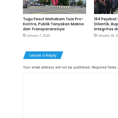
Tugu Pesut Mahakam Tuai Pro-
164 Pejabat
Kontra, Publik Tanyakan Makna
Dilantik, Bu
dan Transparansinya
Integritas d
January 7, 2025
January 26, 
Leave a Reply
Your email address will not be published.
Required fields
C
o
m
m
e
n