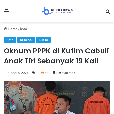
Menu
Se
Home
/
Kota
Kota
Kriminal
Kutim
Oknum PPPK di Kutim Cabuli
Anak Tiri Sebanyak 19 Kali
April 8, 2024
0
531
1 minute read