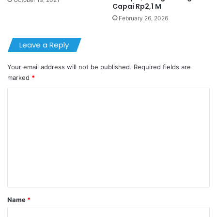
Capai Rp2,1 M
February 26, 2026
Leave a Reply
Your email address will not be published.
Required fields are
marked
*
C
o
m
m
e
n
t
*
Name
*