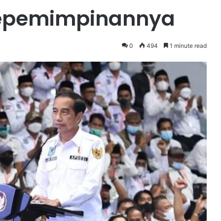
Kepemimpinannya
0
494
1 minute read