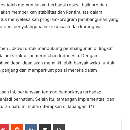
s telah memunculkan berbagai reaksi, baik pro dan
akan memberikan stabilitas dan kontinuitas dalam
ntuk menyelesaikan program-program pembangunan yang
an potensi penyalahgunaan kekuasaan dan kurangnya
tmen Jokowi untuk mendukung pembangunan di tingkat
 dalam struktur pemerintahan Indonesia. Dengan
hwa desa-desa akan memiliki lebih banyak waktu untuk
 panjang dan memperkuat posisi mereka dalam
usan ini, pertanyaan tentang dampaknya terhadap
enjadi perhatian. Selain itu, tantangan implementasi dan
ran baru ini mulai diterapkan di lapangan. (*)
mblr
Pinterest
Reddit
VKontakte
Share via Email
Print