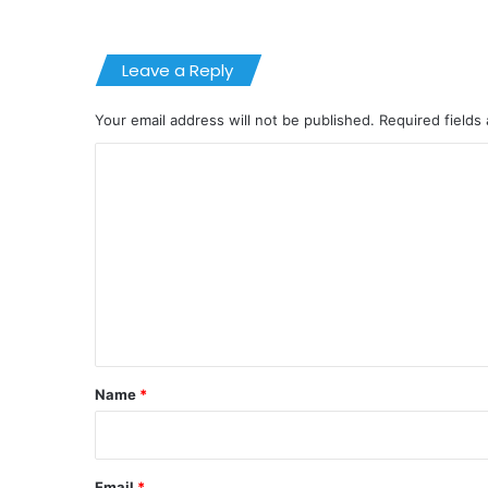
Leave a Reply
Your email address will not be published.
Required fields
C
o
m
m
e
n
t
*
Name
*
Email
*