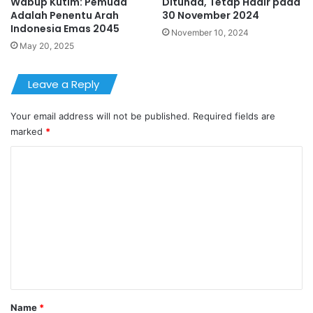
Wabup Kutim: Pemuda
Ditunda, Tetap Hadir pada
Adalah Penentu Arah
30 November 2024
Indonesia Emas 2045
November 10, 2024
May 20, 2025
Leave a Reply
Your email address will not be published.
Required fields are
marked
*
C
o
m
m
e
n
t
*
Name
*