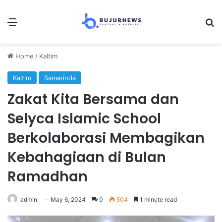
Menu
Se
Home
/
Kaltim
Kaltim
Samarinda
Zakat Kita Bersama dan
Selyca Islamic School
Berkolaborasi Membagikan
Kebahagiaan di Bulan
Ramadhan
admin
May 6, 2024
0
504
1 minute read