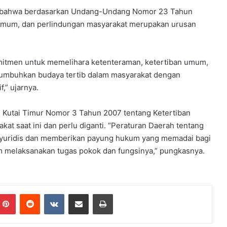
n bahwa berdasarkan Undang-Undang Nomor 23 Tahun
 umum, dan perlindungan masyarakat merupakan urusan
mitmen untuk memelihara ketenteraman, ketertiban umum,
numbuhkan budaya tertib dalam masyarakat dengan
,” ujarnya.
Kutai Timur Nomor 3 Tahun 2007 tentang Ketertiban
t saat ini dan perlu diganti. “Peraturan Daerah tentang
 yuridis dan memberikan payung hukum yang memadai bagi
am melaksanakan tugas pokok dan fungsinya,” pungkasnya.
mblr
Pinterest
Reddit
VKontakte
Share via Email
Print