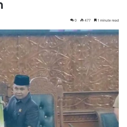
m
0
477
1 minute read