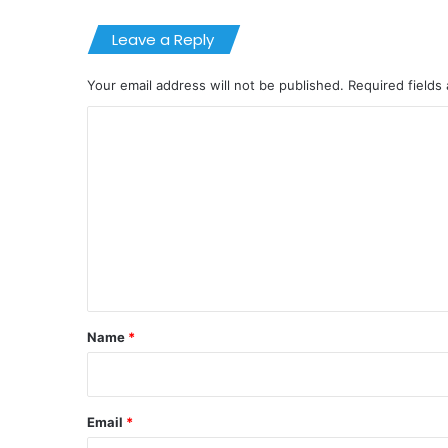
Leave a Reply
Your email address will not be published.
Required fields
C
o
m
m
e
n
t
*
Name
*
Email
*