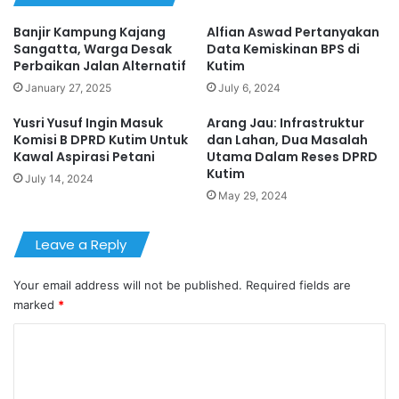
Banjir Kampung Kajang
Alfian Aswad Pertanyakan
Sangatta, Warga Desak
Data Kemiskinan BPS di
Perbaikan Jalan Alternatif
Kutim
January 27, 2025
July 6, 2024
Yusri Yusuf Ingin Masuk
Arang Jau: Infrastruktur
Komisi B DPRD Kutim Untuk
dan Lahan, Dua Masalah
Kawal Aspirasi Petani
Utama Dalam Reses DPRD
Kutim
July 14, 2024
May 29, 2024
Leave a Reply
Your email address will not be published.
Required fields are
marked
*
C
o
m