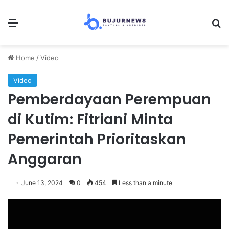
Menu
S
Home
/
Video
Video
Pemberdayaan Perempuan
di Kutim: Fitriani Minta
Pemerintah Prioritaskan
Anggaran
June 13, 2024
0
454
Less than a minute