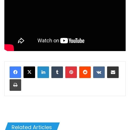
LinkedIn
Tumblr
Pinterest
Reddit
VKontakte
Share via Email
Print
Related Articles