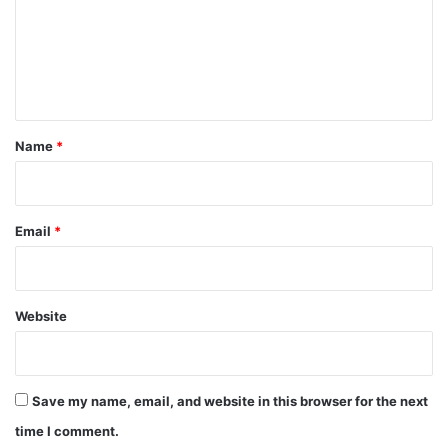
m
e
n
t
*
Name
*
Email
*
Website
Save my name, email, and website in this browser for the next
time I comment.