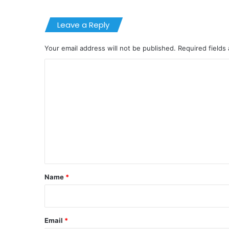
Leave a Reply
Your email address will not be published.
Required fields
C
o
m
m
e
n
t
*
Name
*
Email
*