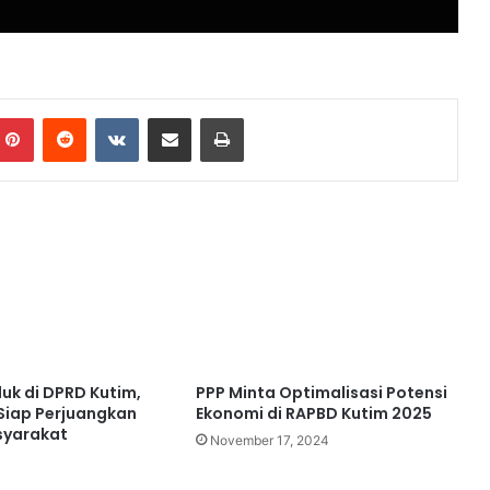
Pinterest
Reddit
VKontakte
Share via Email
Print
uk di DPRD Kutim,
PPP Minta Optimalisasi Potensi
 Siap Perjuangkan
Ekonomi di RAPBD Kutim 2025
syarakat
November 17, 2024