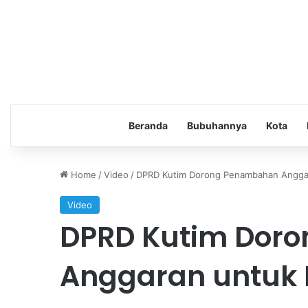
Beranda
Bubuhannya
Kota
Home
/
Video
/
DPRD Kutim Dorong Penambahan Anggar
Video
DPRD Kutim Dor
Anggaran untuk 