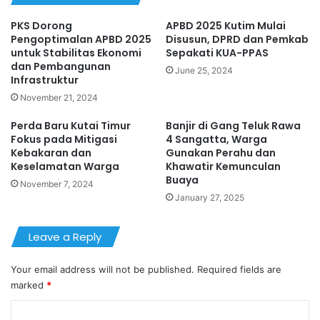
PKS Dorong
APBD 2025 Kutim Mulai
Pengoptimalan APBD 2025
Disusun, DPRD dan Pemkab
untuk Stabilitas Ekonomi
Sepakati KUA-PPAS
dan Pembangunan
June 25, 2024
Infrastruktur
November 21, 2024
Perda Baru Kutai Timur
Banjir di Gang Teluk Rawa
Fokus pada Mitigasi
4 Sangatta, Warga
Kebakaran dan
Gunakan Perahu dan
Keselamatan Warga
Khawatir Kemunculan
Buaya
November 7, 2024
January 27, 2025
Leave a Reply
Your email address will not be published.
Required fields are
marked
*
C