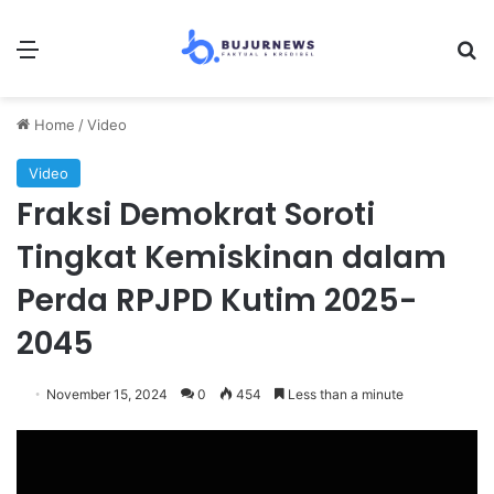
Menu
S
Home
/
Video
Video
Fraksi Demokrat Soroti
Tingkat Kemiskinan dalam
Perda RPJPD Kutim 2025-
2045
November 15, 2024
0
454
Less than a minute