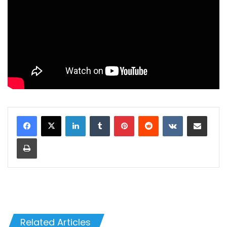
LinkedIn
Tumblr
Pinterest
Reddit
VKontakte
Share via Email
Print
Related Articles