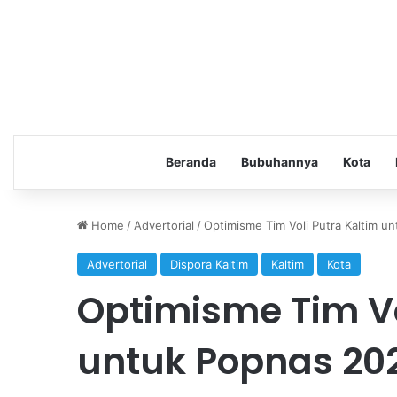
Beranda
Bubuhannya
Kota
Home
/
Advertorial
/
Optimisme Tim Voli Putra Kaltim u
Advertorial
Dispora Kaltim
Kaltim
Kota
Optimisme Tim Vo
untuk Popnas 202