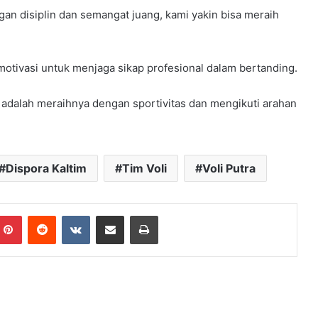
n disiplin dan semangat juang, kami yakin bisa meraih
 motivasi untuk menjaga sikap profesional dalam bertanding.
 adalah meraihnya dengan sportivitas dan mengikuti arahan
Dispora Kaltim
Tim Voli
Voli Putra
mblr
Pinterest
Reddit
VKontakte
Share via Email
Print