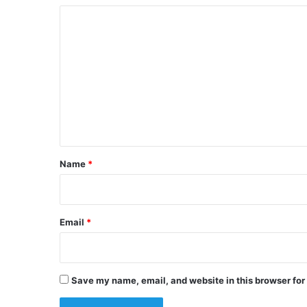
C
o
m
m
e
n
t
*
Name
*
Email
*
Save my name, email, and website in this browser for