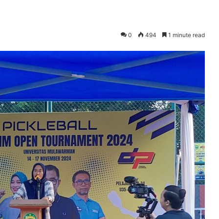
0
494
1 minute read