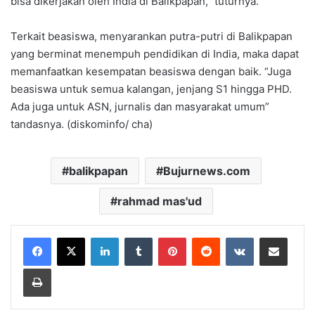
bisa dikerjakan oleh India di Balikpapan,” tuturnya.
Terkait beasiswa, menyarankan putra-putri di Balikpapan
yang berminat menempuh pendidikan di India, maka dapat
memanfaatkan kesempatan beasiswa dengan baik. “Juga
beasiswa untuk semua kalangan, jenjang S1 hingga PHD.
Ada juga untuk ASN, jurnalis dan masyarakat umum”
tandasnya. (diskominfo/ cha)
balikpapan
Bujurnews.com
rahmad mas'ud
LinkedIn
Tumblr
Pinterest
Reddit
VKontakte
Share via Email
Print