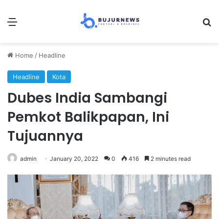
Menu
Se
Home
/
Headline
Headline
Kota
Dubes India Sambangi
Pemkot Balikpapan, Ini
Tujuannya
admin
January 20, 2022
0
416
2 minutes read