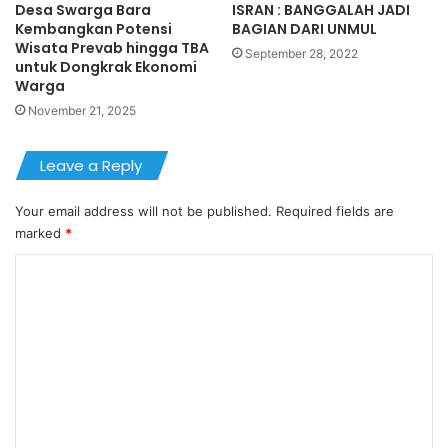
Desa Swarga Bara
ISRAN : BANGGALAH JADI
Kembangkan Potensi
BAGIAN DARI UNMUL
Wisata Prevab hingga TBA
September 28, 2022
untuk Dongkrak Ekonomi
Warga
November 21, 2025
Leave a Reply
Your email address will not be published.
Required fields are
marked
*
C
o
m
m
e
n