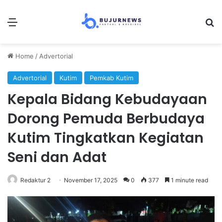
Menu
Se
Home
/
Advertorial
Advertorial
Kutim
Pemkab Kutim
Kepala Bidang Kebudayaan
Dorong Pemuda Berbudaya
Kutim Tingkatkan Kegiatan
Seni dan Adat
Redaktur 2
November 17, 2025
0
377
1 minute read