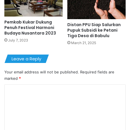
Pemkab Kukar Dukung
Distan PPU Siap Salurkan
Penuh Festival Harmoni
Pupuk Subsidi ke Petani
Budaya Nusantara 2023
Tiga Desa di Babulu
July 7, 2023
March 21, 2025
Leave a Reply
Your email address will not be published.
Required fields are
marked
*
C
o
m
m
e