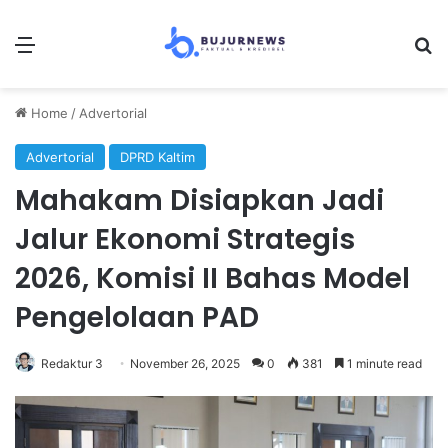
Menu
Se
Home
/
Advertorial
Advertorial
DPRD Kaltim
Mahakam Disiapkan Jadi
Jalur Ekonomi Strategis
2026, Komisi II Bahas Model
Pengelolaan PAD
Redaktur 3
November 26, 2025
0
381
1 minute read