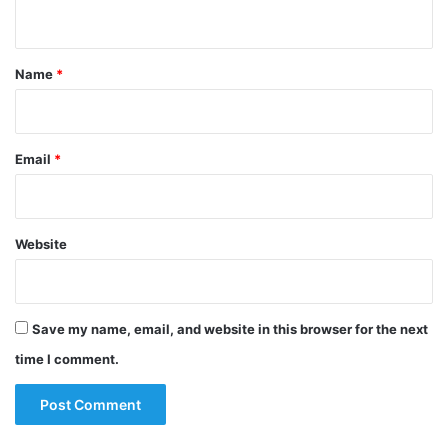
n
t
*
Name
*
Email
*
Website
Save my name, email, and website in this browser for the next
time I comment.