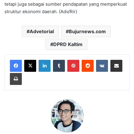
tetapi juga sebagai sumber pendapatan yang memperkuat
struktur ekonomi daerah. (Adv/Rir)
Advetorial
Bujurnews.com
DPRD Kaltim
LinkedIn
Tumblr
Pinterest
Reddit
VKontakte
Share via Email
Print