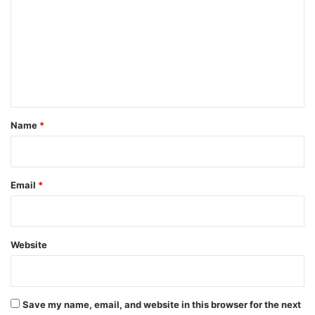
m
m
e
n
t
*
Name
*
Email
*
Website
Save my name, email, and website in this browser for the next