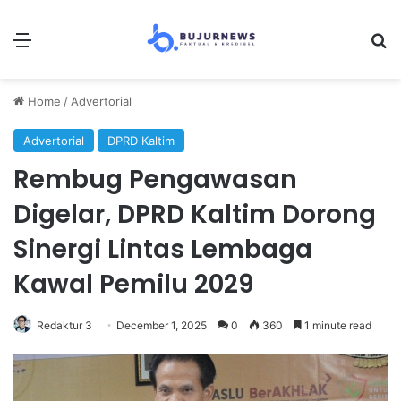
Menu
Se
Home
/
Advertorial
Advertorial
DPRD Kaltim
Rembug Pengawasan
Digelar, DPRD Kaltim Dorong
Sinergi Lintas Lembaga
Kawal Pemilu 2029
Redaktur 3
December 1, 2025
0
360
1 minute read