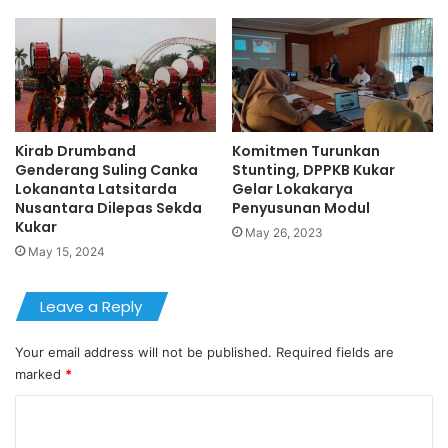
Kirab Drumband
Komitmen Turunkan
Genderang Suling Canka
Stunting, DPPKB Kukar
Lokananta Latsitarda
Gelar Lokakarya
Nusantara Dilepas Sekda
Penyusunan Modul
Kukar
May 26, 2023
May 15, 2024
Leave a Reply
Your email address will not be published.
Required fields are
marked
*
C
o