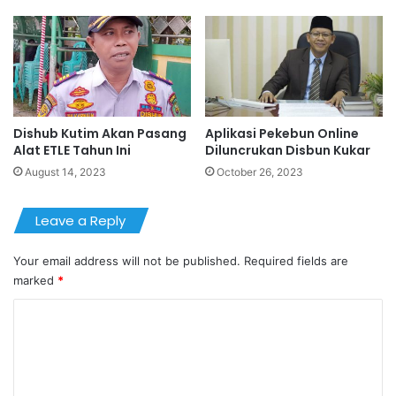
Dishub Kutim Akan Pasang
Aplikasi Pekebun Online
Alat ETLE Tahun Ini
Diluncrukan Disbun Kukar
August 14, 2023
October 26, 2023
Leave a Reply
Your email address will not be published.
Required fields are
marked
*
C
o
m
m