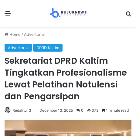
Menu
Se
Home
/
Advertorial
Advertorial
DPRD Kaltim
Sekretariat DPRD Kaltim
Tingkatkan Profesionalisme
Lewat Pelatihan Notulensi
dan Pengarsipan
Redaktur 3
December 13, 2025
0
373
1 minute read