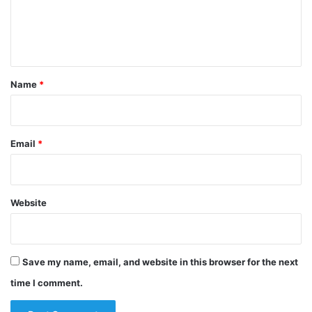
e
n
t
*
Name
*
Email
*
Website
Save my name, email, and website in this browser for the next
time I comment.