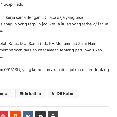
” ucap Hadi.
lin kerja sama dengan LDII apa saja yang bisa
iapapun yang terpilih jadi ketua itulah yang terbaik,” lanjut
o.
 oleh Ketua MUI Samarinda KH Mohammad Zaini Naim,
emberikan tausiah keagamaan tentang perlunya sikap
a.
rem 091/ASN, yang kemudian akan dilanjutkan materi tentang
timur
ldii kaltim
LDII Kutim
mblr
Pinterest
Reddit
VKontakte
Share via Email
Print