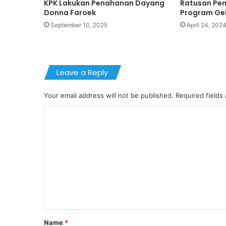
KPK Lakukan Penahanan Dayang
Ratusan Pem
Donna Faroek
Program Ge
September 10, 2025
April 24, 202
Leave a Reply
Your email address will not be published.
Required fields
C
o
m
m
e
n
t
*
Name
*