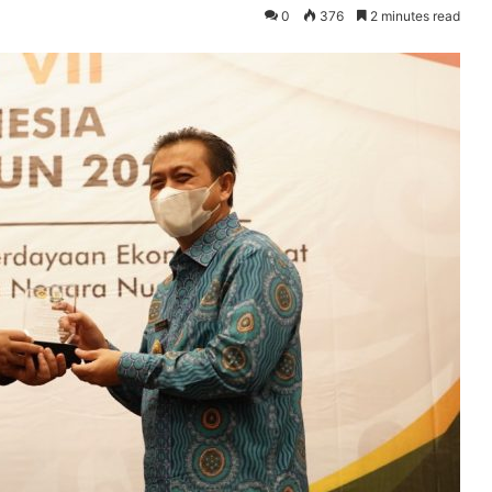
0
376
2 minutes read