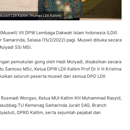
swil LDII Kaltim. (Humas LDII Kaltim)
Muswil) VII DPW Lembaga Dakwah Islam Indonesia (LDII)
r Samarinda, Selasa (15/2/2022) pagi. Muswil dibuka secara
ulyadi SSi MSi.
ngan pemukulan gong oleh Hadi Mulyadi, disaksikan secara
o Santoso MSc, Ketua DPW LDII Kaltim Prof Dr Ir H Krishna
ksikan seluruh peserta muswil dari semua DPD LDII
nda Rusmadi Wongso, Ketua MUI Kaltim KH Muhammad Rasyid,
asubbag TU Kemenag Samarinda Jurait SAG, Branch
tyastuti, DPRD Kaltim, serta sejumlah pejabat dan