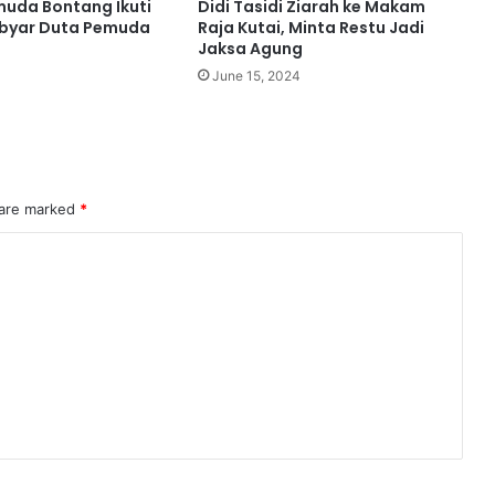
uda Bontang Ikuti
Didi Tasidi Ziarah ke Makam
byar Duta Pemuda
Raja Kutai, Minta Restu Jadi
Jaksa Agung
4
June 15, 2024
 are marked
*