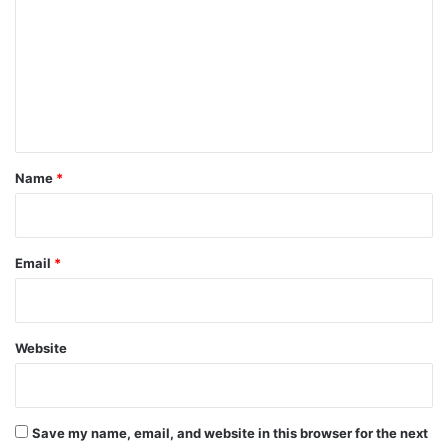
m
m
e
n
t
*
Name
*
Email
*
Website
Save my name, email, and website in this browser for the next