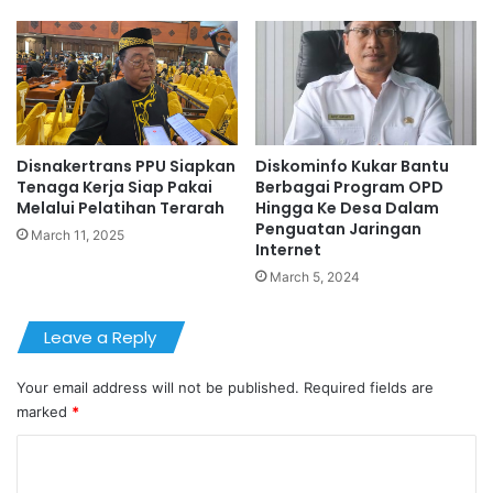
Disnakertrans PPU Siapkan
Diskominfo Kukar Bantu
Tenaga Kerja Siap Pakai
Berbagai Program OPD
Melalui Pelatihan Terarah
Hingga Ke Desa Dalam
Penguatan Jaringan
March 11, 2025
Internet
March 5, 2024
Leave a Reply
Your email address will not be published.
Required fields are
marked
*
C
o