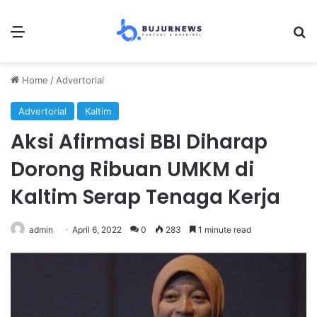
Menu
Se
Home
/
Advertorial
Advertorial
Kaltim
Aksi Afirmasi BBI Diharap
Dorong Ribuan UMKM di
Kaltim Serap Tenaga Kerja
admin
April 6, 2022
0
283
1 minute read