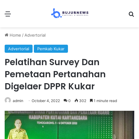
Menu
S
Home
/
Advertorial
Advertorial
Pemkab Kukar
Pelatihan Survey Dan
Pemetaan Pertanahan
Digelaer DPPR Kukar
admin
October 4, 2022
0
302
1 minute read