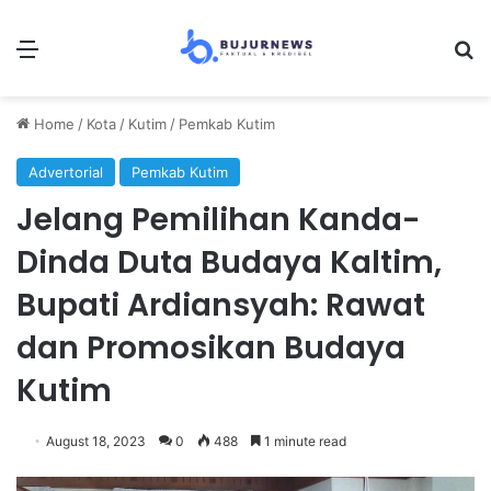
Menu
Se
Home
/
Kota
/
Kutim
/
Pemkab Kutim
Advertorial
Pemkab Kutim
Jelang Pemilihan Kanda-
Dinda Duta Budaya Kaltim,
Bupati Ardiansyah: Rawat
dan Promosikan Budaya
Kutim
August 18, 2023
0
488
1 minute read