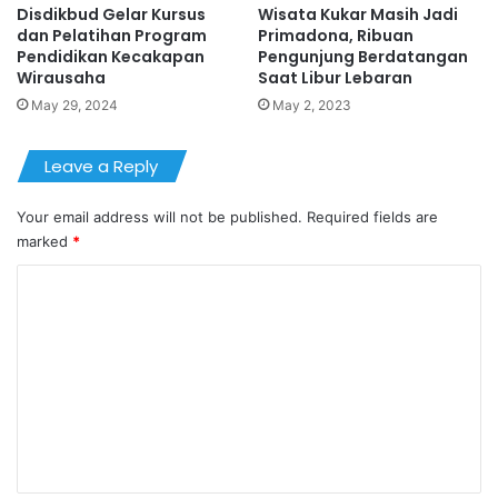
Disdikbud Gelar Kursus
Wisata Kukar Masih Jadi
dan Pelatihan Program
Primadona, Ribuan
Pendidikan Kecakapan
Pengunjung Berdatangan
Wirausaha
Saat Libur Lebaran
May 29, 2024
May 2, 2023
Leave a Reply
Your email address will not be published.
Required fields are
marked
*
C
o
m
m
e
n
t