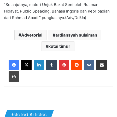
“Selanjutnya, materi Unjuk Bakat Seni oleh Rusman
Hidayat, Public Speaking, Bahasa Inggris dan Kepribadian
dari Rahmad Abadi,” pungkasnya.(Adv/Dd/Ja)
Advetorial
ardiansyah sulaiman
kutai timur
LinkedIn
Tumblr
Pinterest
Reddit
VKontakte
Share via Email
Print
Related Articles