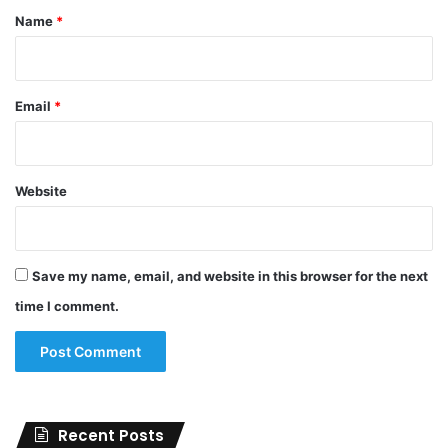
*
Name
*
Email
*
Website
Save my name, email, and website in this browser for the next
time I comment.
Recent Posts