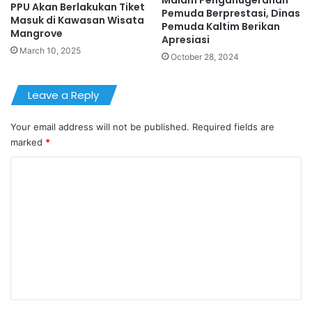
Malam Penganugerahan
PPU Akan Berlakukan Tiket
Pemuda Berprestasi, Dinas
Masuk di Kawasan Wisata
Pemuda Kaltim Berikan
Mangrove
Apresiasi
March 10, 2025
October 28, 2024
Leave a Reply
Your email address will not be published.
Required fields are
marked
*
C
o
m
m
e
n
t