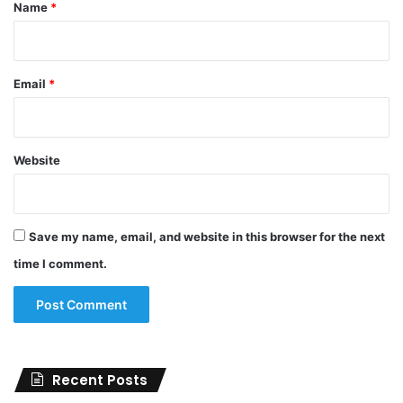
*
Name
*
Email
*
Website
Save my name, email, and website in this browser for the next
time I comment.
Recent Posts