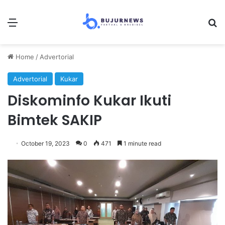
Menu
Se
Home
/
Advertorial
Advertorial
Kukar
Diskominfo Kukar Ikuti
Bimtek SAKIP
October 19, 2023
0
471
1 minute read