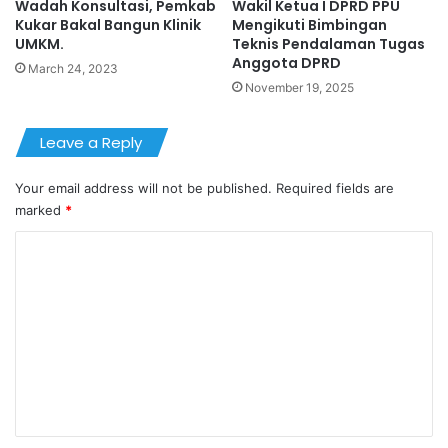
Wadah Konsultasi, Pemkab
Wakil Ketua I DPRD PPU
Kukar Bakal Bangun Klinik
Mengikuti Bimbingan
UMKM.
Teknis Pendalaman Tugas
Anggota DPRD
March 24, 2023
November 19, 2025
Leave a Reply
Your email address will not be published.
Required fields are
marked
*
C
o
m
m
e
n
t