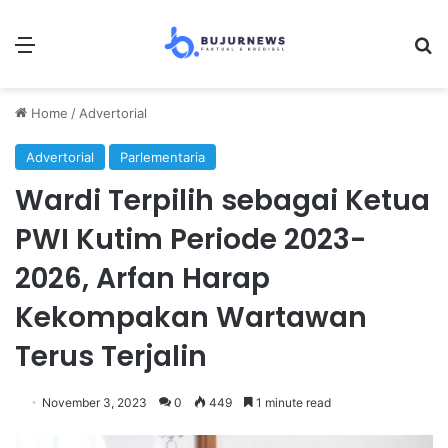
Menu
Se
Home
/
Advertorial
Advertorial
Parlementaria
Wardi Terpilih sebagai Ketua
PWI Kutim Periode 2023-
2026, Arfan Harap
Kekompakan Wartawan
Terus Terjalin
November 3, 2023
0
449
1 minute read