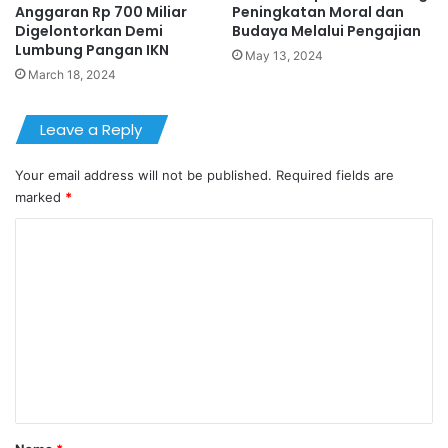
Anggaran Rp 700 Miliar
Peningkatan Moral dan
Digelontorkan Demi
Budaya Melalui Pengajian
Lumbung Pangan IKN
May 13, 2024
March 18, 2024
Leave a Reply
Your email address will not be published.
Required fields are
marked
*
C
o
m
m
e
n
t
*