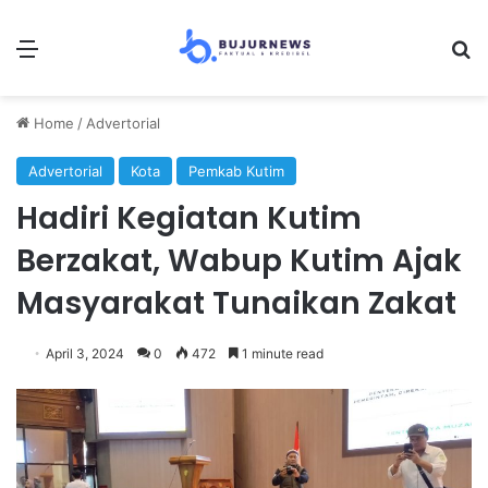
Menu
Se
Home
/
Advertorial
Advertorial
Kota
Pemkab Kutim
Hadiri Kegiatan Kutim
Berzakat, Wabup Kutim Ajak
Masyarakat Tunaikan Zakat
April 3, 2024
0
472
1 minute read