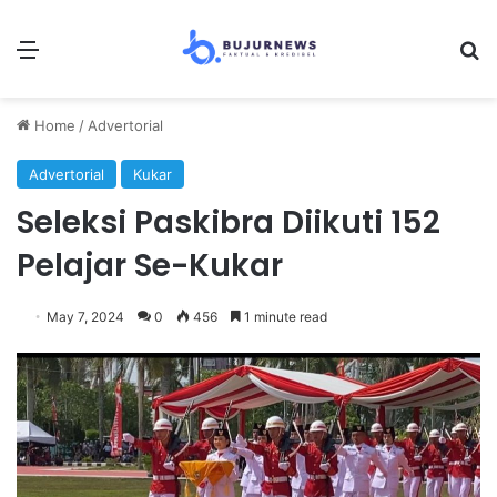
Menu
Se
Home
/
Advertorial
Advertorial
Kukar
Seleksi Paskibra Diikuti 152
Pelajar Se-Kukar
May 7, 2024
0
456
1 minute read