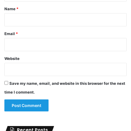
*
Name
*
Email
*
Website
Save my name, email, and website in this browser for the next
time I comment.
Recent Posts