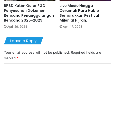
BPBD Kutim Gelar FGD
Live Music Hingga
Penyusunan Dokumen
Ceramah Para Habib
Rencana Penanggulangan
Semarakkan Festival
Bencana 2025-2029
Milenial Hijrah.
April 29, 2024
April 17, 2023
Leave a Reply
Your email address will not be published.
Required fields are
marked
*
C
o
m
m
e
n
t