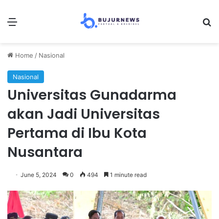
Menu
Se
Home
/
Nasional
Nasional
Universitas Gunadarma
akan Jadi Universitas
Pertama di Ibu Kota
Nusantara
June 5, 2024
0
494
1 minute read