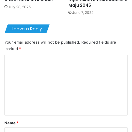
Maju 2045
July 28, 2025
June 7, 2024
Leave a Reply
Your email address will not be published.
Required fields are
marked
*
C
o
m
m
e
n
t
*
Name
*