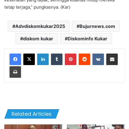
tetap terjaga,” pungkasnya. (Kar)
Advdiskomkukar2025
Bujurnews.com
diskom kukar
Diskominfo Kukar
LinkedIn
Tumblr
Pinterest
Reddit
VKontakte
Share via Email
Print
Related Articles