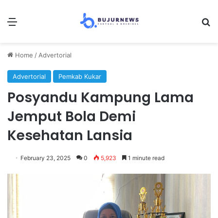
Menu
Se
Home
/
Advertorial
Advertorial
Pemkab Kukar
Posyandu Kampung Lama
Jemput Bola Demi
Kesehatan Lansia
February 23, 2025
0
5,923
1 minute read