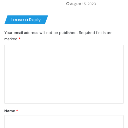
August 15, 2023
Leave a Reply
Your email address will not be published.
Required fields are
marked
*
C
o
m
m
e
n
t
*
Name
*