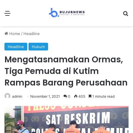
Menu
Se
Home
/
Headline
Headline
Hukum
Mengatasnamakan Ormas,
Tiga Pemuda di Kutim
Rampas Barang Perusahaan
admin
November 1, 2021
0
405
1 minute read