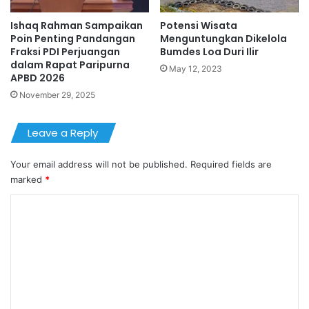
Ishaq Rahman Sampaikan
Potensi Wisata
Poin Penting Pandangan
Menguntungkan Dikelola
Fraksi PDI Perjuangan
Bumdes Loa Duri Ilir
dalam Rapat Paripurna
May 12, 2023
APBD 2026
November 29, 2025
Leave a Reply
Your email address will not be published.
Required fields are
marked
*
C
o
m
m
e
n