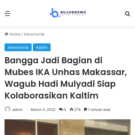
Menu
Se
Home
/
Advertorial
Advertorial
Kaltim
Bangga Jadi Bagian di
Mubes IKA Unhas Makassar,
Wagub Hadi Mulyadi Siap
Kolaborasikan Kaltim
admin
March 4, 2022
0
279
1 minute read