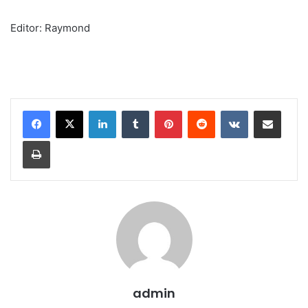
Editor: Raymond
LinkedIn
Tumblr
Pinterest
Reddit
VKontakte
Share via Email
Print
admin