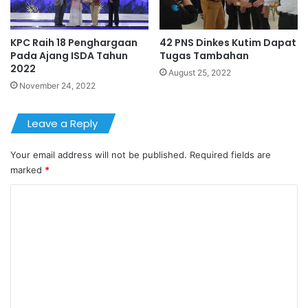
KPC Raih 18 Penghargaan
42 PNS Dinkes Kutim Dapat
Pada Ajang ISDA Tahun
Tugas Tambahan
2022
August 25, 2022
November 24, 2022
Leave a Reply
Your email address will not be published.
Required fields are
marked
*
C
o
m
m
e
n