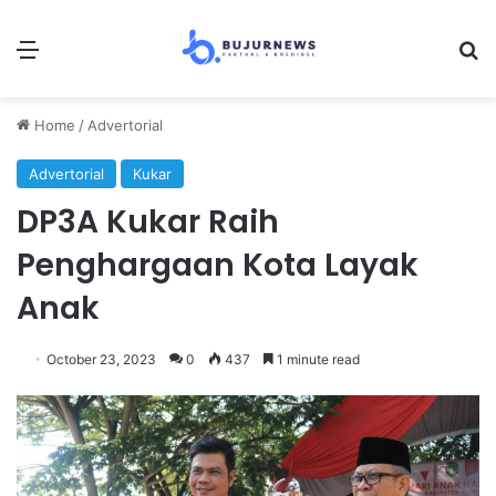
Menu
S
Home
/
Advertorial
Advertorial
Kukar
DP3A Kukar Raih
Penghargaan Kota Layak
Anak
October 23, 2023
0
437
1 minute read