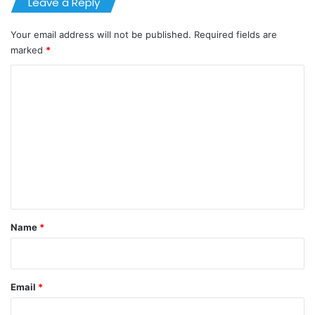
Leave a Reply
Your email address will not be published.
Required fields are
marked
*
C
o
m
m
e
n
t
*
Name
*
Email
*