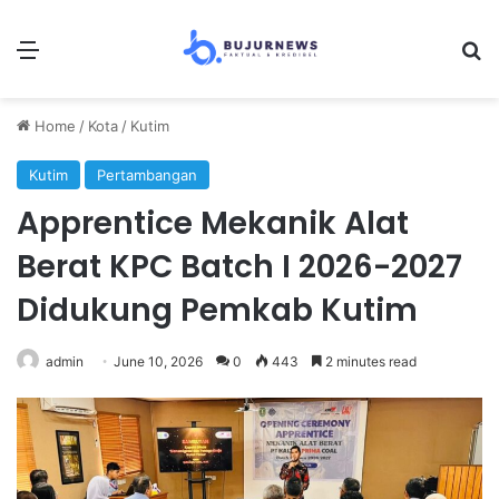
Menu
Se
Home
/
Kota
/
Kutim
Kutim
Pertambangan
Apprentice Mekanik Alat
Berat KPC Batch I 2026-2027
Didukung Pemkab Kutim
admin
June 10, 2026
0
443
2 minutes read