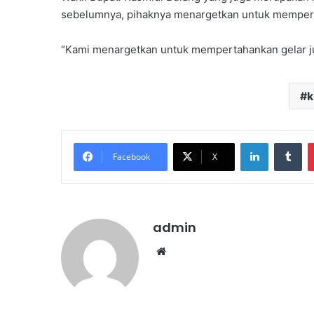
sebelumnya, pihaknya menargetkan untuk memperta
“Kami menargetkan untuk mempertahankan gelar ju
k
LinkedIn
Tumblr
Facebook
X
admin
We
bsi
te