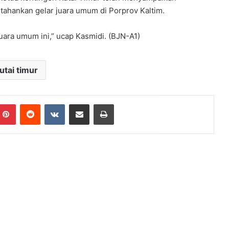
hankan gelar juara umum di Porprov Kaltim.
ara umum ini,” ucap Kasmidi. (BJN-A1)
utai timur
Pinterest
Reddit
VKontakte
Share via Email
Print