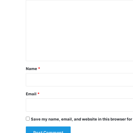
C
o
m
m
e
n
t
*
Name
*
Email
*
Save my name, email, and website in this browser for