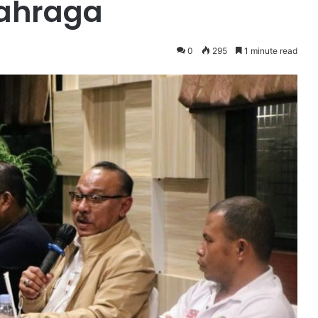
lahraga
0
295
1 minute read