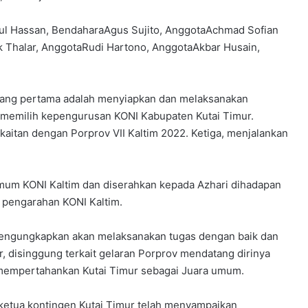
dul Hassan, BendaharaAgus Sujito, AnggotaAchmad Sofian
k Thalar, AnggotaRudi Hartono, AnggotaAkbar Husain,
yang pertama adalah menyiapkan dan melaksanakan
 memilih kepengurusan KONI Kabupaten Kutai Timur.
aitan dengan Porprov VII Kaltim 2022. Ketiga, menjalankan
Umum KONI Kaltim dan diserahkan kepada Azhari dihadapan
 pengarahan KONI Kaltim.
 mengungkapkan akan melaksanakan tugas dengan baik dan
, disinggung terkait gelaran Porprov mendatang dirinya
 mempertahankan Kutai Timur sebagai Juara umum.
ketua kontingen Kutai Timur telah menyampaikan